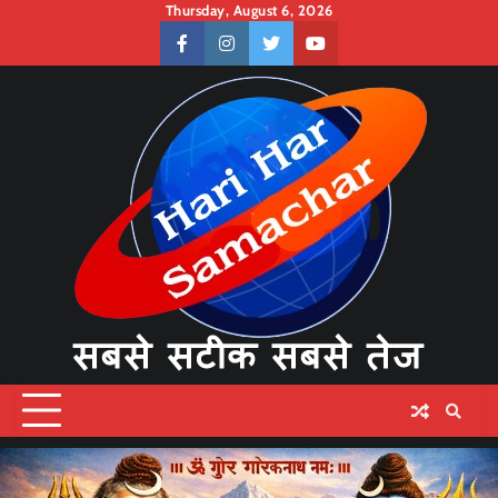
Skip
Thursday, August 6, 2026
to
facebook
instagram
twitter
youtube
content