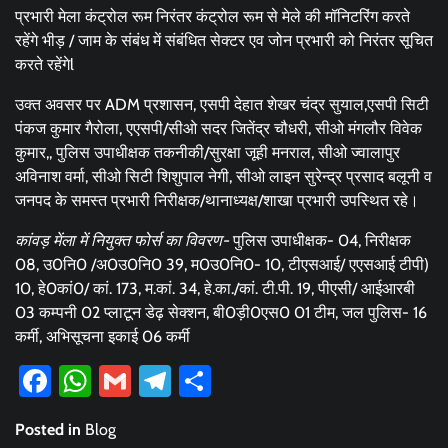
प्रभारी मेला कंट्रोल रूम निरंतर कंट्रोल रूम से मेले की मॉनिटरिंग करते
रहेंगे भीड़ / जाम के संबंध में संबंधित सेक्टर एव जोन प्रभारी को निरंतर सूचित
करते रहेंगेl
उक्त अवसर पर ADM प्रशासन, एसपी देहात शेखर चंद्र सुयाल,एसपी सिटी
पंकज कुमार गैरोला, एएसपी/सीओ सदर जितेंद्र चौधरी, सीओ मंगलौर विवेक
कुमार,, पुलिस उपाधीक्षक तकनीकी/सुरक्षा जूही मनराल, सीओ ज्वालापुर
अविनाश वर्मा, सीओ सिटी शिशुपाल नेगी, सीओ लाइन सुरेन्द्र प्रसाद बलूनी व
जनपद के समस्त प्रभारी निरीक्षक/थानाध्यक्ष/शाखा प्रभारी उपस्थित रहे।
कांवड़ मेंला में नियुक्त फोर्स का विवरण-
पुलिस उपाधीक्षक- 04, निरीक्षक
08, उ0नि0 /अ0उ0नि0 39, म0उ0नि0- 10, टीएसआई/ एएसआई टीपी)
10, हे0कां0/ कां. 173, म.कां. 34, हे.का./कां. टी.पी. 19, पीएसी/ आईआरबी
03 कम्पनी 02 प्लाटून डेढ़ सेक्शन, बी0ड़ी0एस0 01 टीम, जल पुलिस- 16
कर्मी, अभिसूचना इकाई 06 कर्मी
Facebook
WhatsApp
Gmail
Telegram
Share
Posted in
Blog