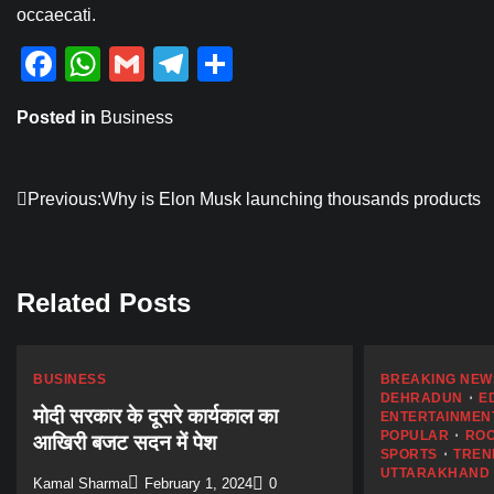
occaecati.
Facebook
WhatsApp
Gmail
Telegram
Share
Posted in
Business
Post
Previous:
Why is Elon Musk launching thousands products
navigation
Related Posts
BUSINESS
BREAKING NEW
DEHRADUN
E
मोदी सरकार के दूसरे कार्यकाल का
ENTERTAINMEN
POPULAR
RO
आखिरी बजट सदन में पेश
SPORTS
TREN
UTTARAKHAND
Kamal Sharma
February 1, 2024
0