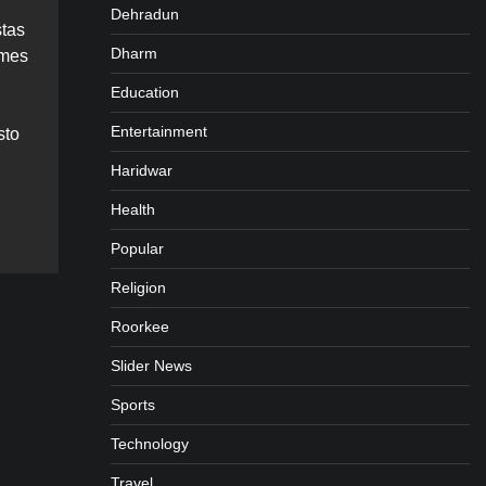
Dehradun
stas
Dharm
ames
Education
Entertainment
sto
Haridwar
gram
are
Health
Popular
Religion
Roorkee
Slider News
Sports
Technology
Travel