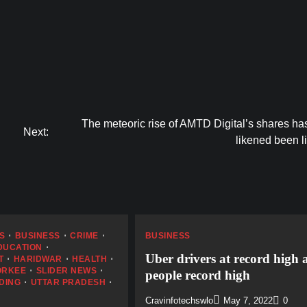
The meteoric rise of AMTD Digital’s shares ha
Next:
likened been l
S
BUSINESS
CRIME
BUSINESS
DUCATION
Uber drivers at record high 
T
HARIDWAR
HEALTH
ORKEE
SLIDER NEWS
people record high
DING
UTTAR PRADESH
Cravinfotechswlo
May 7, 2022
0