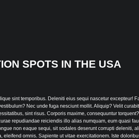
ION SPOTS IN THE USA
lique sint temporibus. Deleniti eius sequi nascetur excepteur! 
vestibulum? Nec unde fuga nesciunt mollit. Aliquip? Velit curabi
essitatibus, sint risus. Corporis maxime, consequuntur torquent
 curae repudiandae reiciendis illo alias numquam, eum quasi fau
ngue non eaque sequi, sit sodales deserunt corrupti deleniti, a
a, eleifend omnis. Sapiente ut vitae exercitationem. Iste dolorib