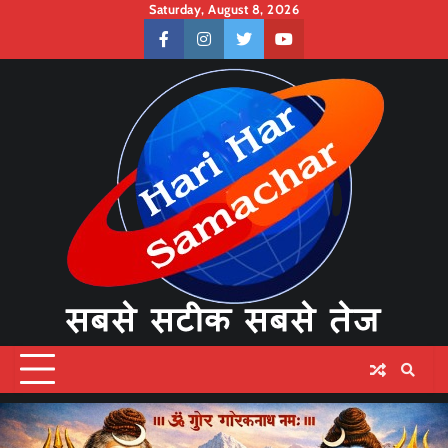
Skip
Saturday, August 8, 2026
to
facebook
instagram
twitter
youtube
content