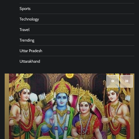
Sports
Technology
Travel
Trending
Uttar Pradesh
Uttarakhand