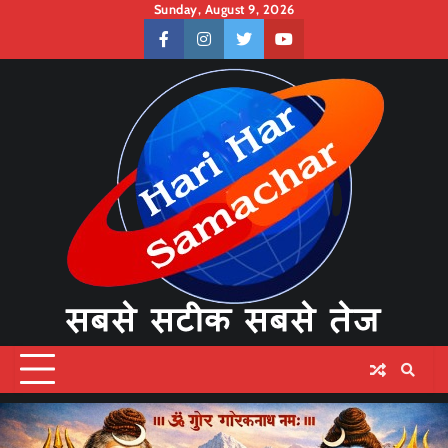
Skip
Sunday, August 9, 2026
to
facebook
instagram
twitter
youtube
content