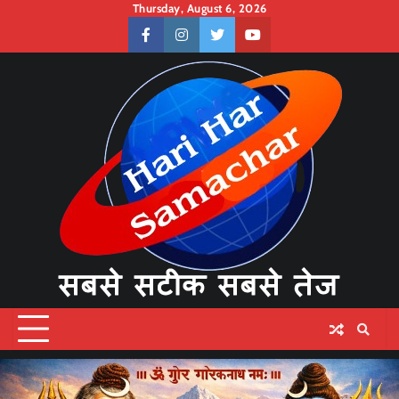
Skip
Thursday, August 6, 2026
to
facebook
instagram
twitter
youtube
content