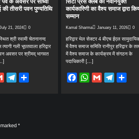
वन पर्व के अवसर पर साध्वी
सिटी प्रेस क्लब की नवनियुक्त
ई की तीसरी पवन पुण्यतिथि
कार्यकारिणी का वैश्य समाज द्वारा कि
सम्मान
July 21, 2024
0
Kamal Sharma
January 11, 2026
0
स्थित श्री स्वामी चेतनानन्द
हरिद्वार भेल सेक्टर 4 बीएच ईएल सामुदायिक
 त्यागी गली भूपतवाला हरिद्वार
में वैश्य समाज समिति रानीपुर हरिद्वार के तत
के पावन अवसर पर श्रीमद् भागवत
में वैश्य समाज के कार्यक्रम में संगठन के
[…]
पदाधिकारी […]
ebook
hatsApp
Gmail
Telegram
Share
Facebook
WhatsApp
Gmail
Tele
Sh
Blog
जिलाधिकारी मयूर दीक्षित के निर्देशन में राष्ट्रीय
राजमार्ग से लेकर सभी पार्किंग स्थलों पर की गई
समुचित विद्युत व्यवस्था
Kamal Sharma
August 7, 2026
0
e marked
*