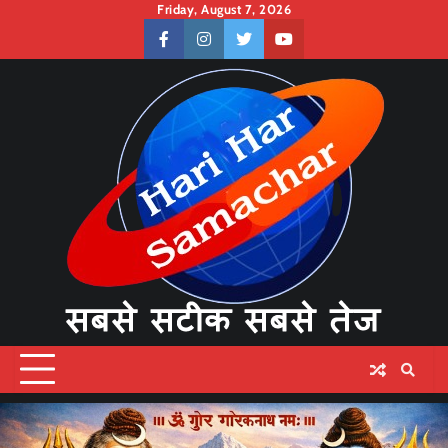
Skip
Friday, August 7, 2026
to
facebook
instagram
twitter
youtube
content