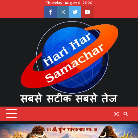
Skip
Thursday, August 6, 2026
to
facebook
instagram
twitter
youtube
content