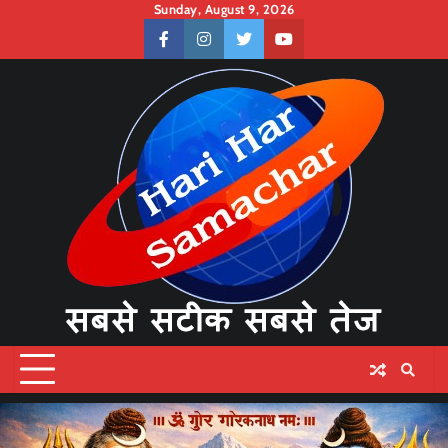
Skip
Sunday, August 9, 2026
to
facebook
instagram
twitter
youtube
content