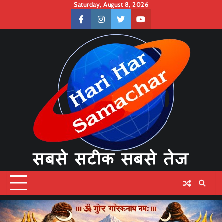
Skip
Saturday, August 8, 2026
to
facebook
instagram
twitter
youtube
content