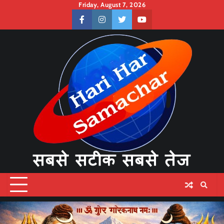
Skip
Friday, August 7, 2026
to
facebook
instagram
twitter
youtube
content