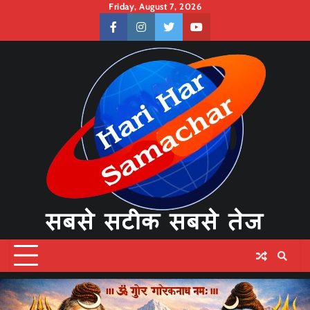
Skip
Friday, August 7, 2026
to
facebook
instagram
twitter
youtube
content