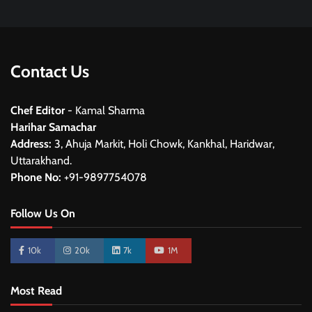
Contact Us
Chef Editor
- Kamal Sharma
Harihar Samachar
Address:
3, Ahuja Markit, Holi Chowk, Kankhal, Haridwar,
Uttarakhand.
Phone No:
+91-9897754078
Follow Us On
10k
20k
7k
1M
Most Read