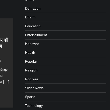
Dehradun
Dharm
Education
Entertainment
 हर की
Haridwar
का
Health
0
Popular
लफेयर
Religion
की
Roorkee
या […]
Slider News
gram
are
Sports
Technology