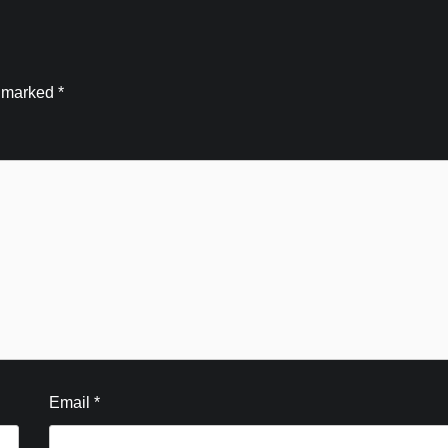
e marked
*
Blog
Email
*
नन्हे कांवड़ियों की भक्ति ने जीता सबका दिल,