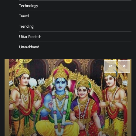
Technology
Travel
Trending
Uttar Pradesh
Uttarakhand