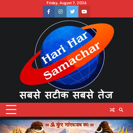
Skip
Friday, August 7, 2026
to
facebook
instagram
twitter
youtube
content