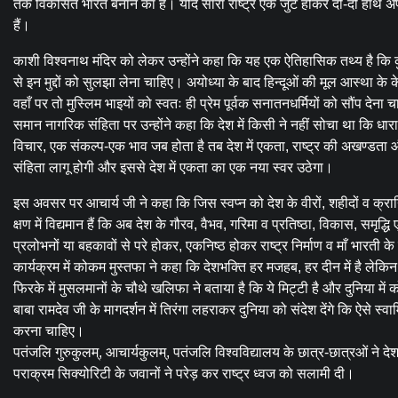
तक विकसित भारत बनाने का है। यदि सारा राष्ट्र एक जुट होकर दो-दो हाथ 
हैं।
काशी विश्वनाथ मंदिर को लेकर उन्होंने कहा कि यह एक ऐतिहासिक तथ्य है कि 
से इन मुद्दों को सुलझा लेना चाहिए। अयोध्या के बाद हिन्दूओं की मूल आस्था के 
वहाँ पर तो मुस्लिम भाइयों को स्वतः ही प्रेम पूर्वक सनातनधर्मियों को सौंप देना
समान नागरिक संहिता पर उन्होंने कहा कि देश में किसी ने नहीं सोचा था कि धार
विचार, एक संकल्प-एक भाव जब होता है तब देश में एकता, राष्ट्र की अखण्डता और 
संहिता लागू होगी और इससे देश में एकता का एक नया स्वर उठेगा।
इस अवसर पर आचार्य जी ने कहा कि जिस स्वप्न को देश के वीरों, शहीदों व क्रान्
क्षण में विद्यमान हैं कि अब देश के गौरव, वैभव, गरिमा व प्रतिष्ठा, विकास, स
प्रलोभनों या बहकावों से परे होकर, एकनिष्ठ होकर राष्ट्र निर्माण व माँ भारती के
कार्यक्रम में कोकम मुस्तफा ने कहा कि देशभक्ति हर मजहब, हर दीन में है लेकिन
फिरके में मुसलमानों के चौथे खलिफा ने बताया है कि ये मिट्टी है और दुनिया मे
बाबा रामदेव जी के मागदर्शन में तिरंगा लहराकर दुनिया को संदेश देंगे कि ऐसे स्
करना चाहिए।
पतंजलि गुरुकुलम्, आचार्यकुलम्, पतंजलि विश्वविद्यालय के छात्र-छात्रओं ने देशभ
पराक्रम सिक्योरिटी के जवानों ने परेड़ कर राष्ट्र ध्वज को सलामी दी।