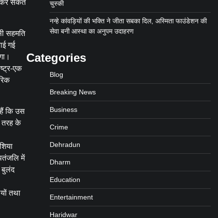
ा कर सकते
चुस्की
नन्हे कांवड़ियों की भक्ति ने जीता सबका दिल, अस्मिता फाउंडेशन की
सेवा बनी आस्था का अनुपम उदाहरण
पसी सहमति
नाई गई
Categories
ेगा।
ष्ट्र-एक
Blog
गरिक
Breaking News
Business
हैं कि उस
ध तरह के
Crime
Dehradun
 शिया
तंजलि में
Dharm
 बुलंद
Education
ियों तथा
Entertainment
Haridwar