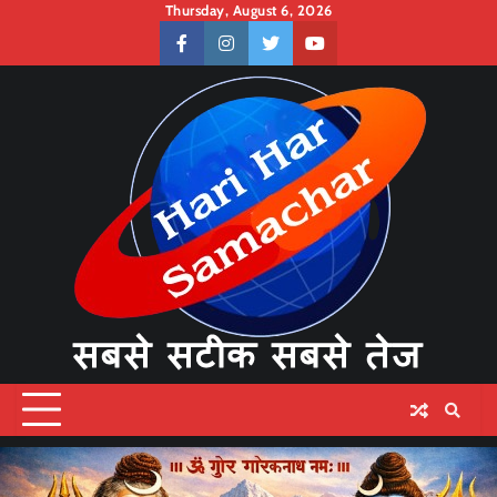
Skip
Thursday, August 6, 2026
to
facebook
instagram
twitter
youtube
content