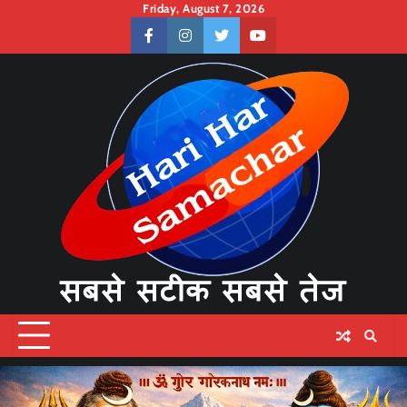
Skip
Friday, August 7, 2026
to
facebook
instagram
twitter
youtube
content