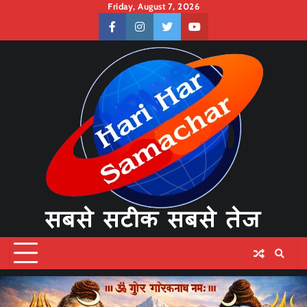
Skip
Friday, August 7, 2026
to
facebook
instagram
twitter
youtube
content