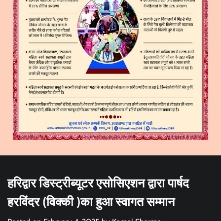
हरिद्वार डिस्ट्रीब्यूटर एसोसिएशन द्वारा पार्षद
हरविंदर (विक्की )का हुआ स्वागत सम्मान