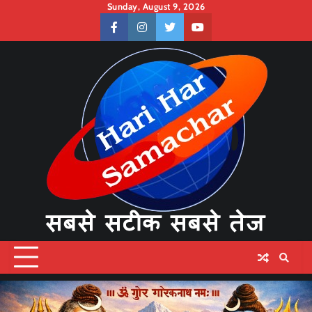
Skip
Sunday, August 9, 2026
to
facebook
instagram
twitter
youtube
content