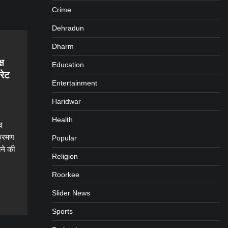
Crime
Dehradun
Dharm
्ष
Education
रेट
Entertainment
Haridwar
Health
व
क्रमण
Popular
ने की
Religion
Roorkee
gram
are
Slider News
Sports