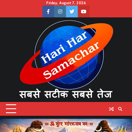
Skip
Friday, August 7, 2026
to
facebook
instagram
twitter
youtube
content