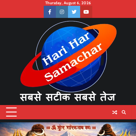
Skip
Thursday, August 6, 2026
to
facebook
instagram
twitter
youtube
content