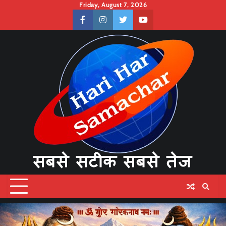
Skip
Friday, August 7, 2026
to
facebook
instagram
twitter
youtube
content