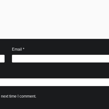
Email
*
Blog
 next time I comment.
शिवभक्तों के बीच पहुंचे DM व SSP हरिद्वार,ली स
में चाय की चुस्की