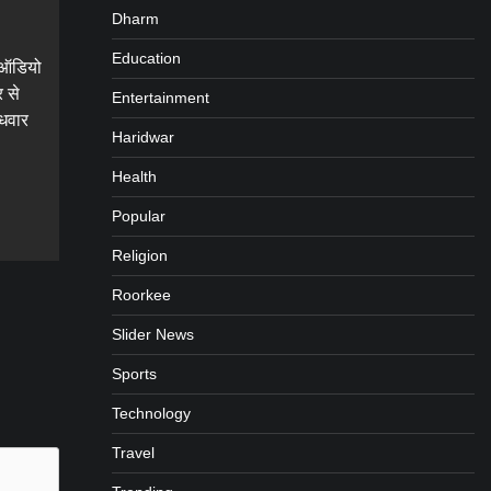
Dharm
Education
े ऑडियो
र से
Entertainment
ुधवार
Haridwar
Health
gram
are
Popular
Religion
Roorkee
Slider News
Sports
Technology
Travel