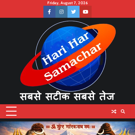
Skip
Friday, August 7, 2026
to
facebook
instagram
twitter
youtube
content