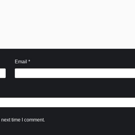
Email
*
Blog
 next time I comment.
कांवड़ मेला-2026: SDRF की त्वरित कार्रवाई, दो
युवकों का सकुशल रेस्क्यू, घायल श्रद्धालु को पहुंचा