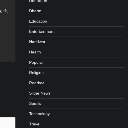
Dehradun
Dharm
. जे.
Education
Entertainment
Haridwar
gram
are
Health
Popular
Religion
Roorkee
Slider News
Sports
Technology
Travel