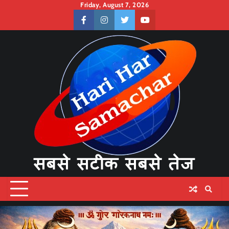
Skip
Friday, August 7, 2026
to
facebook
instagram
twitter
youtube
content