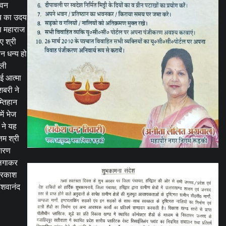
ावन
ग्य का उदय
ास महाराज
ए श्री
वन धन्य हो
गली
ई आत्मा
शबरी ने
्तिहान
ें भेज
 ने यह
तम श्री
त शरण
े लगाकर
प्रकाश
ेशवानंद