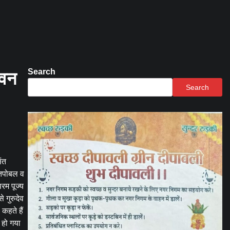
Search
ावन
Search
संत
 तपोबल व
रम पूज्य
े गुरुदेव
 कहते हैं
 हो गया