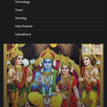
Technology
Travel
Trending
Uttar Pradesh
Uttarakhand