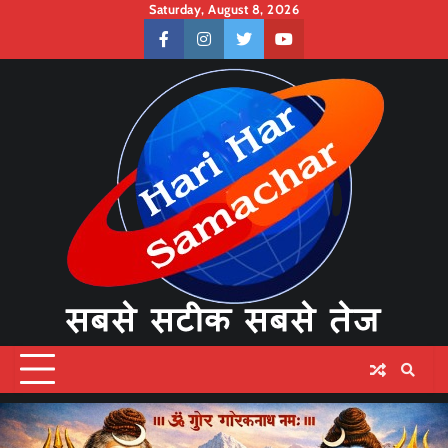
Skip
Saturday, August 8, 2026
to
facebook
instagram
twitter
youtube
content