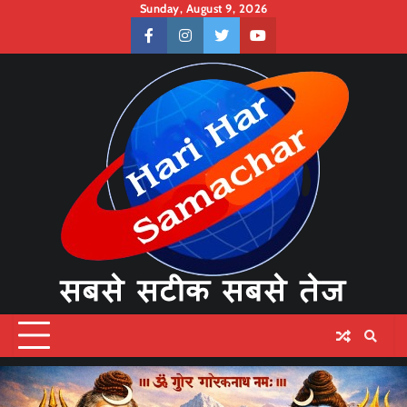
Skip
Sunday, August 9, 2026
to
facebook
instagram
twitter
youtube
content