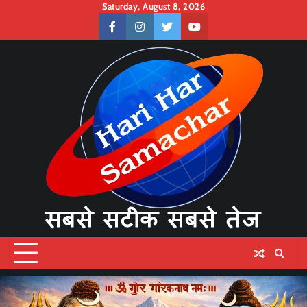
Skip
Saturday, August 8, 2026
to
facebook
instagram
twitter
youtube
content