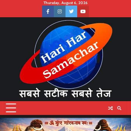
Skip
Thursday, August 6, 2026
to
facebook
instagram
twitter
youtube
content