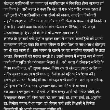
खेलकूद प्रतिभाओं का जनपद एवं महाविद्यालय में विकसित होना अत्यन्त हर्ष
का विषय है। श्री महन्त ने कहा कि खेल से एक ओर शरीर स्वस्थ रहता है
वहीं दूसरी ओर प्रतियोगिता तथा संघर्ष की भावना, सामूहिक जिम्मेदारी
सहयोग, अनुशासन की भावना का कोषागार भी खेलो के माध्यम से ही विकसित
होता है। उन्होंने कहा कि कोई भी खेल खेलना शारीरिक, मानसिक एवं
आध्यात्मिक प्रक्रियाओं के लिये भी अत्यन्त आवश्यक है।
​काॅलेज के प्राचार्य प्रो. सुनील कुमार बत्रा ने समस्त खिलाड़ियों को अपनी
शुभकामना देते हुए कहा कि छात्र जीवन के लिए शिक्षा के साथ-साथ खेलकूद
का भी बड़ा महत्व है। टीम भावना से खेलने पर यह सामूहिक प्रयासों के तहत
अन्ततः विजयश्री को प्राप्त करती है। इससे समाज में संयुक्त रूप से कार्य
करने की प्रवृत्ति को प्रोत्साहन मिलता है। प्रो. बत्रा ने खेलकूद समिति के
विनय थपलियाल, डाॅ. सुषमा नयाल, विशेष रुप से खेलकूद छात्र प्रशिक्षक
संदीप कुमार व छात्रा प्रशिक्षक कु. रंजीता की भूरि-भूरि प्रंशसा की।
​इससे पूर्व समस्त खिलाड़ियों तथा खेलकूद प्रशिक्षकों का श्री महन्त रविन्द्र
पुरी द्वारा शाॅल भेंट व नगद पुरस्कार देकर सम्मानित किया गया।
​इस अवसर पर मुख्य रुप से प्रो. जगदीश चन्द्र आर्य, डाॅ. मनोज सोही, डाॅ.
शिवकुमार चैहान, डाॅॅ. मोना शर्मा, डाॅ. लता शर्मा, डाॅ. आशा शर्मा, डाॅ. अनुरीषा,
डाॅ. विनीता चैहान, वैभव बत्रा, डाॅ. विजय शर्मा आदि शिक्षकों ने विजेता
खिलाड़ियों को अपनी शुभकामना प्रेषित की।