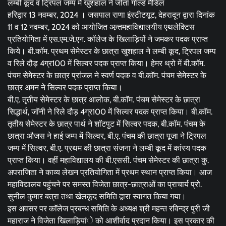
लम्बी कूद व ट्रिपल जम्प में खुशहाल ने जीता गोल्ड मैडिल
​हरिद्वार 13 नवम्बर, 2024 । जसपाल राणा इंस्टीटयूट, देहरादून द्वारा दिनांक
11 व 12 नवम्बर, 2024 को आयोजित अन्र्तमहाविद्यालयीय एथलेक्टिस
प्रतियोगिता में एस.एम.जे.एन. काॅलेज के खिलाड़ियों ने जमकर पदक प्राप्त
किये। बी.काॅम. प्रथम सेमेस्टर के छात्रा खुशहाल ने लम्बी कूद, ट्रिपल जम्प
व रिले दौड़ 4ग्र100 में सिल्वर पदक प्राप्त किया। हेमर थ्रो में बी.काॅम.
पंचम सेमेस्टर के छात्र प्रांजल ने स्वर्ण पदक व बी.काॅम. पंचम सेमेस्टर के
छात्र अमन ने सिल्वर पदक प्राप्त किया।
​बी.ए. तृतीय सेमेस्टर के छात्र आलोक, बी.काॅम. पंचम सेमेस्टर के छात्रा
सिद्धार्थ, जाॅनी ने रिले दौड़ 4ग्र100 में सिल्वर पदक प्राप्त किया। बी.काॅम.
तृतीय सेमेस्टर के छात्र पार्थ ने शाॅटपुट में सिल्वर पदक, बी.काॅम. पंचम के
छात्रा औजस ने हाई जम्प में सिल्वर, बी.ए. पंचम की छात्रा पूजा ने ट्रिपल
जम्प में सिल्वर, बी.ए. प्रथम की छात्रा संजना ने लम्बी कूद में कांस्य पदक
प्राप्त किया। वहीं महाविद्यालय की बी.एससी. पंचम सेमेस्टर की छात्रा कु.
अपराजिता ने काव्य लेखन प्रतियोगिता में प्रथम स्थान प्राप्त किया। आज
महाविद्यालय पहुंचने पर समस्त विजेता छात्र-छात्राओं का प्राचार्य प्रो.
सुनील कुमार बत्रा तथा खेलकूद समिति द्वारा स्वागत किया गया।
​इस अवसर पर काॅलेज प्रबन्ध समिति के अध्यक्ष श्री महन्त रविन्द्र पुरी जी
महाराज ने विजेता खिलाड़ियांे को आशीर्वाद प्रदान किया। इस प्रकार की