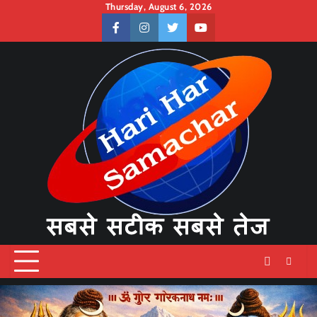
Skip
Thursday, August 6, 2026
to
facebook
instagram
twitter
youtube
content