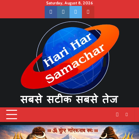
Skip
Saturday, August 8, 2026
to
facebook
instagram
twitter
youtube
content