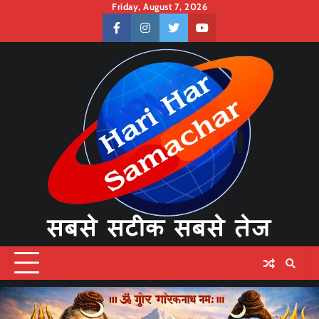
Skip
Friday, August 7, 2026
to
facebook
instagram
twitter
youtube
content