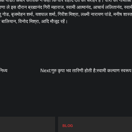
क्ष पंडित अधीर कौशिक ने कहा कि वीर शहीद देश की धरोहर हैं। वीरों की गाथाओं
ा ले इस दौरान ब्रह्मानंद गिरी महाराज, स्वामी आत्मानंद, आचार्य ललितानंद, स्वाम
णु गोड, बृजमोहन शर्मा, यशपाल शर्मा, गिरीश मिश्रा, लक्ष्मी नारायण पांडे, मनीष शास्त
 बालियान, विनोद मिश्रा, आदि मौजूद रहें।
निध्य
Next:
गुरु कृपा भव तारिणी होती है:स्वामी कल्याण स्वरू
BLOG