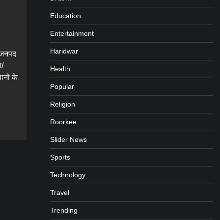
Education
Entertainment
Haridwar
ी जनपद
ा/
Health
ानों के
Popular
Religion
gram
are
Roorkee
Slider News
Sports
Technology
Travel
Trending