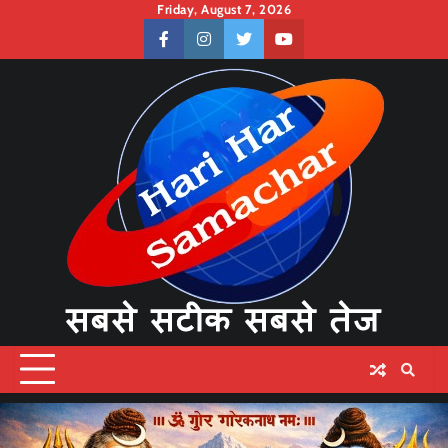
Skip
Friday, August 7, 2026
to
facebook
instagram
twitter
youtube
content