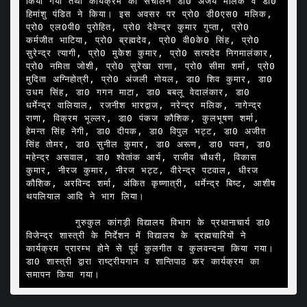
किया गया तथा कार्यक्रम का संचालन डा0 अजय मलिक व डा0 
हिमांशु पंडित ने किया। इस अवसर पर प्रो0 डी0एस0 मलिक, 
प्रो0 एल0पी0 पुरोहित, प्रो0 देवेन्द्र कुमार गुप्ता, प्रो0 
कर्मजीत भाटिया, प्रो0 ब्रह्मदेव, प्रो0 वी0के0 सिंह, प्रो0 
सुरेन्द्र त्यागी, प्रो0 मुकेश कुमार, प्रो0 सत्यदेव निगमालंकार, 
प्रो0 नमिता जोशी, प्रो0 सुरेखा राणा, प्रो0 सीमा शर्मा, प्रो0 
मुदिता अग्निहोत्री, प्रो0 अंजली गोयल, डा0 शिव कुमार, डा0 
उधम सिंह, डा0 गगन माटा, डा0 बबलू वेदालंकार, डा0 
धर्मेन्द्र वालियाल, रजनीश भारद्वाज, नरेन्द्र मलिक, नागेन्द्र 
राणा, विक्रम भूल्लर, डा0 पंकज कौशिक, कुलभूषण शर्मा, 
हेमन्त सिंह नेगी, डा0 दीपक, डा0 विपुल भट्ट, डा0 अजीत 
सिंह तोमर, डा0 सुनील कुमार, डा0 अरूण, डा0 पवन, डा0 
महेन्द्र असवाल, डा0 श्वेतांक आर्य, राजीव चौधरी, विकास 
कुमार, नीरज कुमार, नीरज भट्ट, वीरेन्द्र पटवाल, धीरज 
कौशिक, अरविन्द शर्मा, अंकित कृष्णात्री, धर्मेन्द्र बिष्ट, आशीष 
थपलियाल आदि ने भाग लिया।

        गुरुकुल कांगड़ी विद्यालय विभाग के प्रधानाचार्य डा0 
विजेन्द्र शास्त्री के निर्देशन में विद्यालय के ब्रह्मचारियों ने 
कार्यक्रम प्रारम्भ होने से पूर्व कुलगीत व कुलवन्दना किया गया। 
डा0 शास्त्री द्वारा राष्ट्रीयगान व शान्तिपाठ कर कार्यक्रम का 
समापन किया गया।