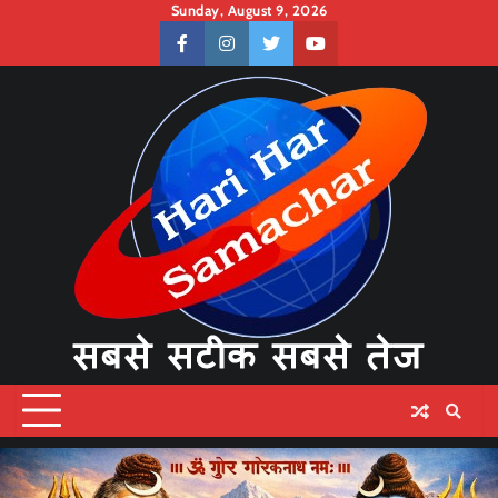
Skip
Sunday, August 9, 2026
to
facebook
instagram
twitter
youtube
content