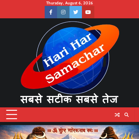
Skip
Thursday, August 6, 2026
to
facebook
instagram
twitter
youtube
content