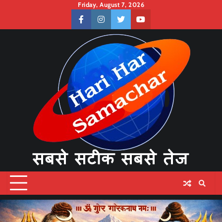
Skip
Friday, August 7, 2026
to
facebook
instagram
twitter
youtube
content