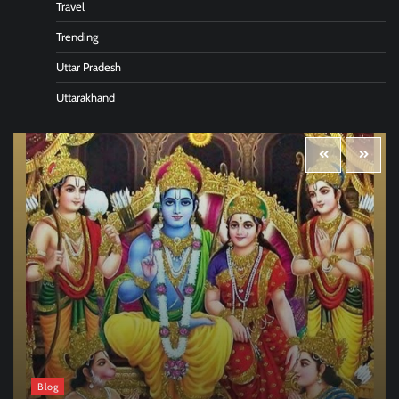
Travel
Trending
Uttar Pradesh
Uttarakhand
Blog