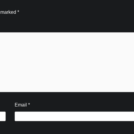
e marked
*
Email
*