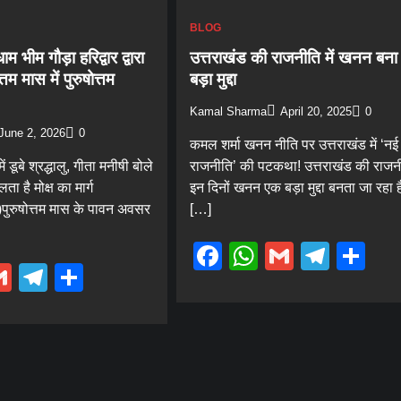
BLOG
ाम भीम गौड़ा हरिद्वार द्वारा
उत्तराखंड की राजनीति में खनन बन
म मास में पुरुषोत्तम
बड़ा मुद्दा
Kamal Sharma
April 20, 2025
0
June 2, 2026
0
कमल शर्मा खनन नीति पर उत्तराखंड में ‘नई
ें डूबे श्रद्धालु, गीता मनीषी बोले
राजनीति’ की पटकथा! उत्तराखंड की राजनीत
ा है मोक्ष का मार्ग
इन दिनों खनन एक बड़ा मुद्दा बनता जा रहा 
ा)पुरुषोत्तम मास के पावन अवसर
[…]
Facebook
WhatsApp
Gmail
Tele
Sh
ebook
hatsApp
Gmail
Telegram
Share
Blog
जिला कारगार रोशनाबाद में गंगा कथा का
आयोजनगंगा कोई सामान्य नदी नही गंगा मां है-पंडि
संजय कृष्ण
Kamal Sharma
August 6, 2026
0