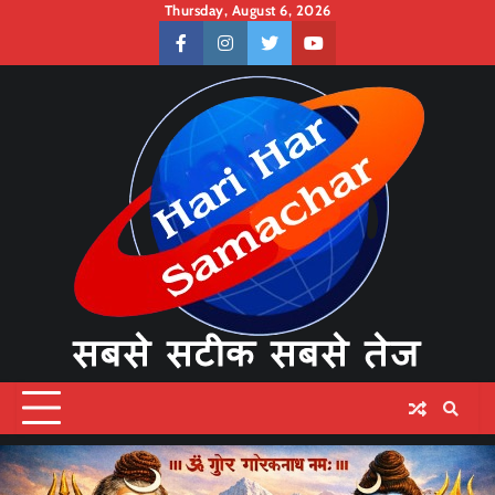
Skip
Thursday, August 6, 2026
to
facebook
instagram
twitter
youtube
content