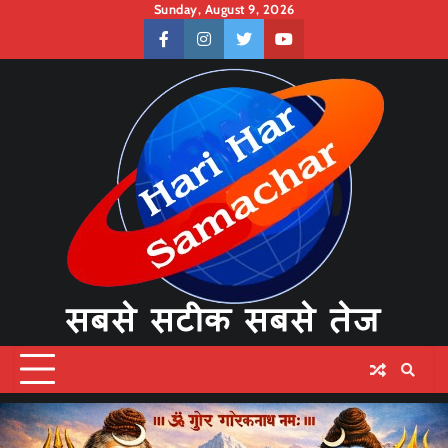
Skip
Sunday, August 9, 2026
to
facebook
instagram
twitter
youtube
content