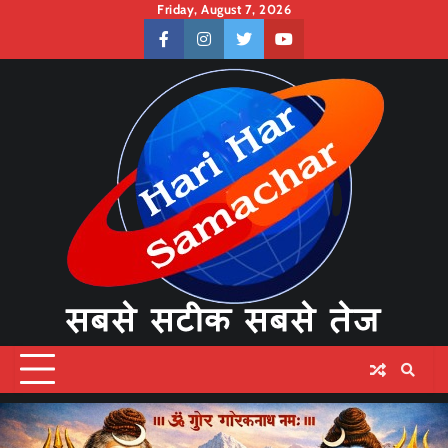
Skip
Friday, August 7, 2026
to
facebook
instagram
twitter
youtube
content