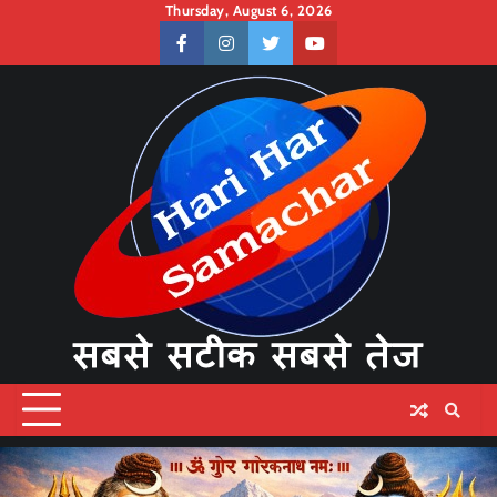
Skip
Thursday, August 6, 2026
to
facebook
instagram
twitter
youtube
content