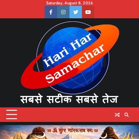
Skip
Saturday, August 8, 2026
to
facebook
instagram
twitter
youtube
content