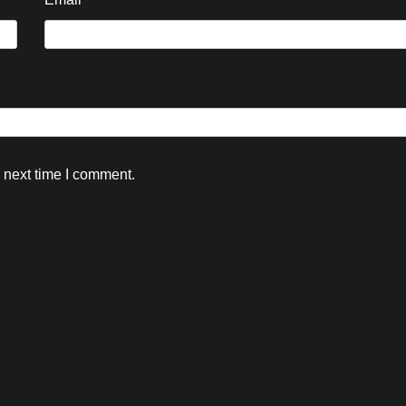
Blog
कांवड़ मेले में मील का पत्थर साबित हो रही स्वास्थ्य
विभाग की पहली बार लगी मेडिकल मोबाइल यूनिट,
अब तक 7 हजार शिवभक्तों का हो चुका उपचार
 next time I comment.
Kamal Sharma
August 5, 2026
0