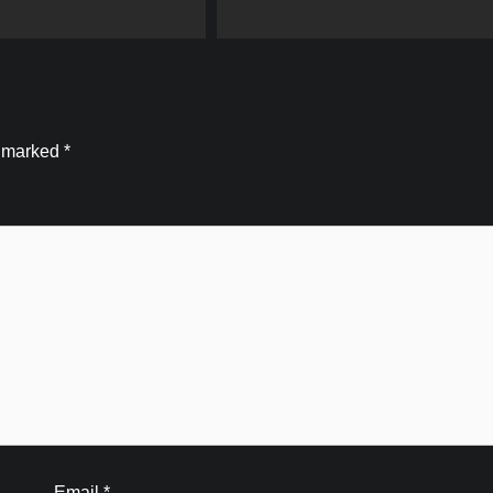
e marked
*
Email
*