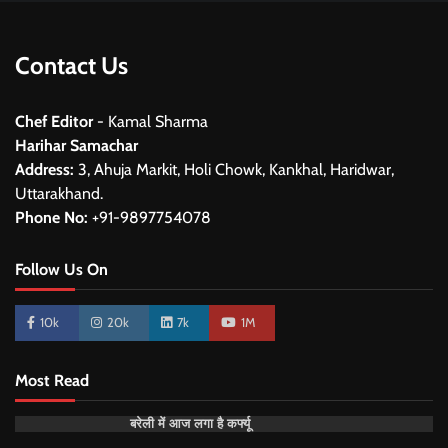
Contact Us
Chef Editor
- Kamal Sharma
Harihar Samachar
Address:
3, Ahuja Markit, Holi Chowk, Kankhal, Haridwar,
Uttarakhand.
Phone No:
+91-9897754078
Follow Us On
10k
20k
7k
1M
Most Read
बरेली में आज लगा है कर्फ्यू