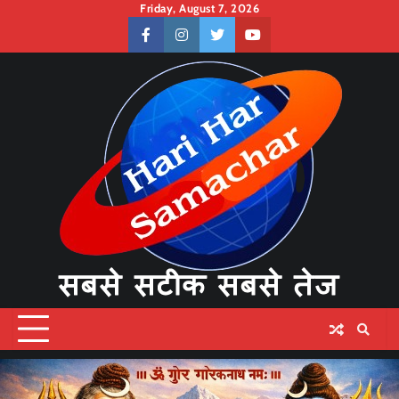
Skip
Friday, August 7, 2026
to
facebook
instagram
twitter
youtube
content