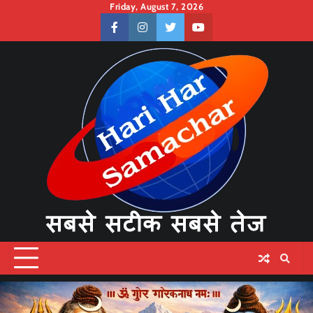
Skip
Friday, August 7, 2026
to
facebook
instagram
twitter
youtube
content